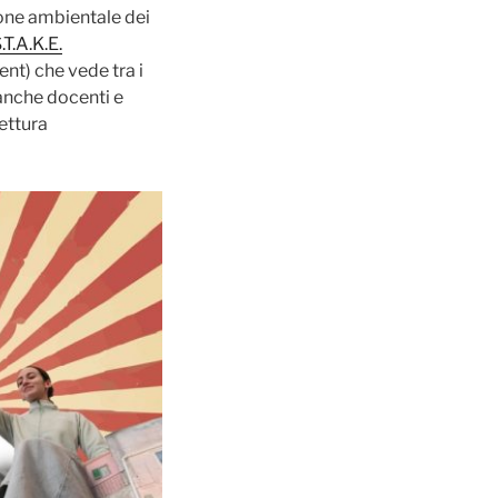
zione ambientale dei
.T.A.K.E.
nt) che vede tra i
 anche docenti e
ettura