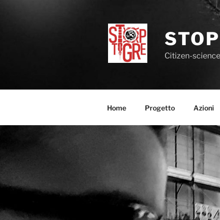
Salta
al
contenuto
STOP
Citizen-science
Home
Progetto
Azioni